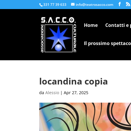
331 77 39 633
info@teatrosacco.com
Home
Contatti e
Il prossimo spettaco
locandina copia
da
Alessio
|
Apr 27, 2025