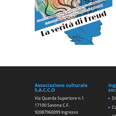
Associazione culturale
Ing
S.A.C.C.O
soc
Via Quarda Superiore n.1
Di
17100 Savona C.F.
Co
92087960099 Ingresso