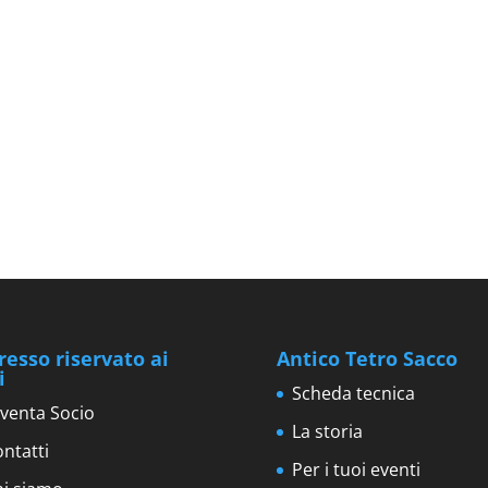
resso riservato ai
Antico Tetro Sacco
i
Scheda tecnica
venta Socio
La storia
ntatti
Per i tuoi eventi