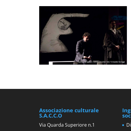
Associazione culturale
Ing
S.A.C.C.O
soc
Via Quarda Superiore n.1
Di