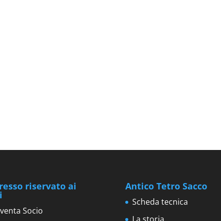
resso riservato ai
Antico Tetro Sacco
i
Scheda tecnica
venta Socio
La storia