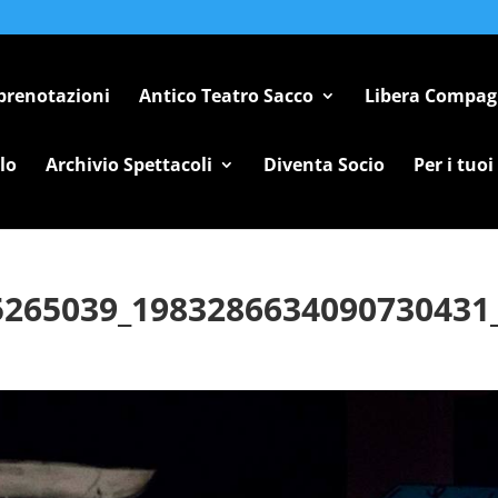
 prenotazioni
Antico Teatro Sacco
Libera Compag
lo
Archivio Spettacoli
Diventa Socio
Per i tuoi
5265039_1983286634090730431