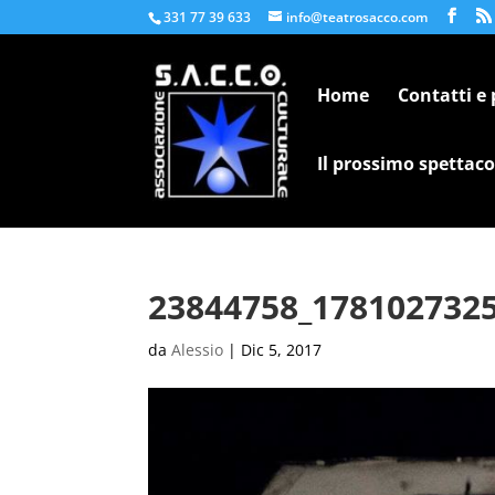
331 77 39 633
info@teatrosacco.com
Home
Contatti e
Il prossimo spettaco
23844758_178102732
da
Alessio
|
Dic 5, 2017