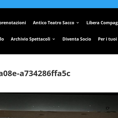
 prenotazioni
Antico Teatro Sacco
Libera Compag
lo
Archivio Spettacoli
Diventa Socio
Per i tuoi
a08e-a734286ffa5c