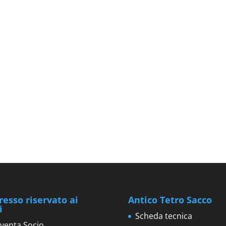
resso riservato ai
Antico Tetro Sacco
i
Scheda tecnica
venta Socio