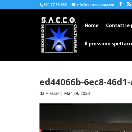
331 77 39 633
info@teatrosacco.com
Home
Contatti e
Il prossimo spettaco
ed44066b-6ec8-46d1-
da
Alessio
|
Mar 29, 2023