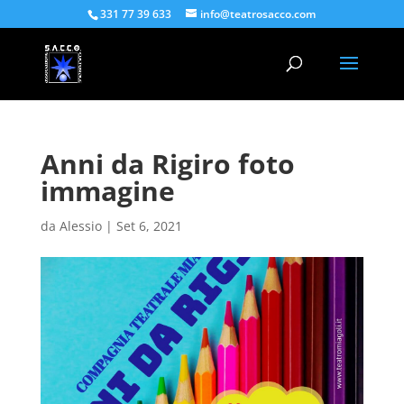
331 77 39 633
info@teatrosacco.com
Anni da Rigiro foto
immagine
da
Alessio
|
Set 6, 2021