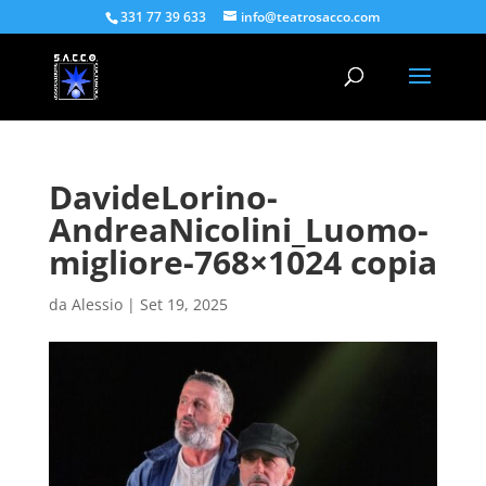
331 77 39 633
info@teatrosacco.com
DavideLorino-
AndreaNicolini_Luomo-
migliore-768×1024 copia
da
Alessio
|
Set 19, 2025