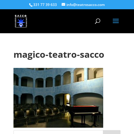
331 77 39 633
info@teatrosacco.com
magico-teatro-sacco