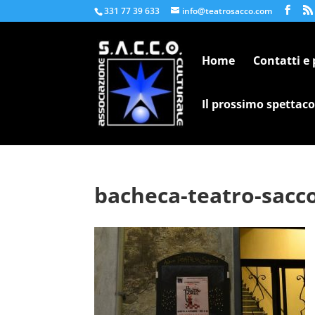
331 77 39 633
info@teatrosacco.com
Home
Contatti e
Il prossimo spettaco
bacheca-teatro-sacc